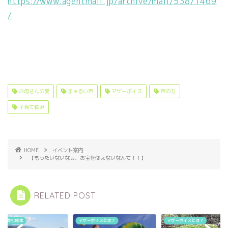
https://www.agentmail.jp/archive/mail/538/1469
/
お母さんの愛
まぁるい声
マザーボイス
声の力
子育て悩み
HOME
イベント案内
【もったいないなぁ、お宝を使えないなんて！！】
RELATED POST
もを育む絵本
マザーボイスとは？
マザーボイスとは？