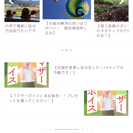
【お悩み解決は早いほう
自分の声で簡単に自分
【使う言葉がポジテ
がいい！ 個別相談申し
癒す方法知りたいです
かネガティブかで何
込み】
？】
わる？】
【日程を変更し忘れました！FBライブは
今晩です！】
【『マザーボイス』本日発売！！プレゼ
ントを貰ってください！】