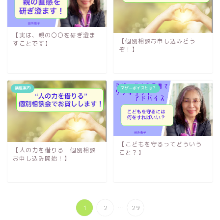
【実は、親の〇〇を研ぎ澄ま
【個別相談お申し込みどう
すことです】
ぞ！】
講座案内
マザーボイスとは？
【こどもを守るってどういう
【人の力を借りる 個別相談
こと？】
お申し込み開始！】
...
1
2
29