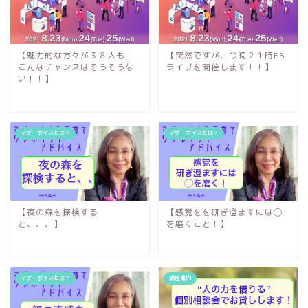
【魅力的な方々が３８人も！
【突然ですが、今晩２１時FB
こんなチャンスはそうそうな
ライブを開催します！！】
い！！】
マザーボイスとは？
マザーボイスとは？
【夜の森を探検する
【感覚をを研ぎ澄ますには◯
と、、、】
を磨くこと！】
マザーボイスとは？
講座案内