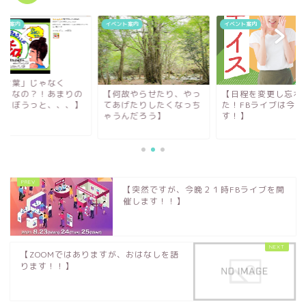
ント案内
イベント案内
イベント案内
「言葉」じゃなく
声」なの？！あまりの
【何故やらせたり、やっ
【日程を変更し忘れ
とにぼうっと、、、】
てあげたりしたくなっち
た！FBライブは今晩
ゃうんだろう】
す！】
【突然ですが、今晩２１時FBライブを開
催します！！】
【ZOOMではありますが、おはなしを語
ります！！】