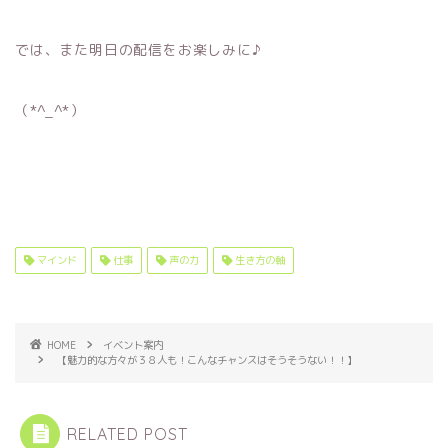
では、また明日の配信をお楽しみに♪
（*^_^*）
マインド
仕事
声の力
生き方の軸
HOME
イベント案内
【魅力的な方々が３８人も！こんなチャンスはそうそうない！！】
RELATED POST