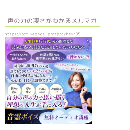
声の力の凄さがわかるメルマガ
https://activepage.jp/otp/ayhsvr05