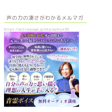
声の力の凄さがわかるメルマガ
https://activepage.jp/otp/ayhsvr05