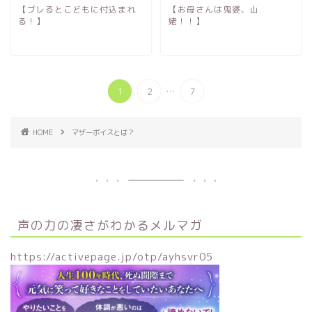
【ブレるとこどもに付込まれ
【お母さんは鬼婆、山
る！】
姥！！】
...
1
2
7
HOME
マザーボイスとは？
声の力の凄さがわかるメルマガ
https://activepage.jp/otp/ayhsvr05