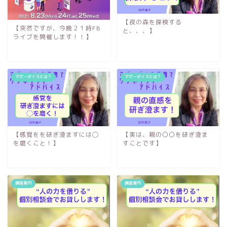
【夜の森を探検する
【突然ですが、今晩２１時FB
と、、、】
ライブを開催します！！】
マザーボイスとは？
マザーボイスとは？
【感覚をを研ぎ澄ますには◯
【実は、親の〇〇を研ぎ澄ま
を磨くこと！】
すことです】
講座案内
講座案内