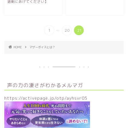
過剰にあげてください】
...
1
20
21
HOME
マザーボイスとは？
声の力の凄さがわかるメルマガ
https://activepage.jp/otp/ayhsvr05