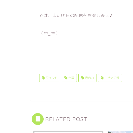
では、また明日の配信をお楽しみに♪
（*^_^*）
マインド
仕事
声の力
生き方の軸
RELATED POST