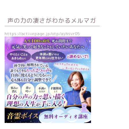
声の力の凄さがわかるメルマガ
https://activepage.jp/otp/ayhsvr05