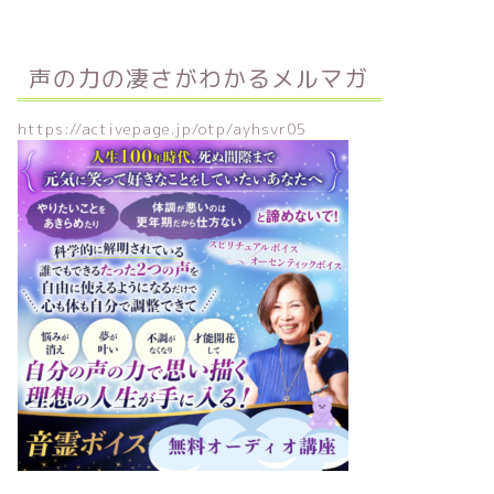
声の力の凄さがわかるメルマガ
https://activepage.jp/otp/ayhsvr05